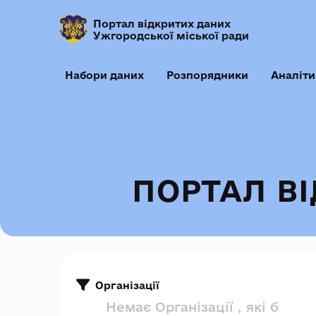
Портал відкритих даних
Ужгородської міської ради
Набори даних
Розпорядники
Аналіти
ПОРТАЛ В
Організації
Немає Організації , які б