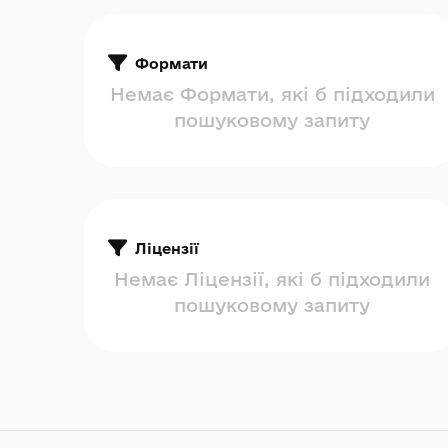
Формати
Немає Формати, які б підходили
пошуковому запиту
Ліцензії
Немає Ліцензії, які б підходили
пошуковому запиту