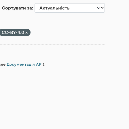
Сортувати за
CC-BY-4.0
see
Документація API
).