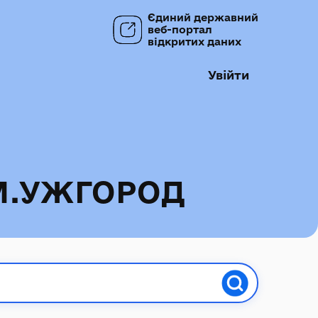
Єдиний державний
веб-портал
відкритих даних
Увійти
М.УЖГОРОД