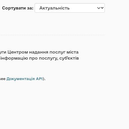
Сортувати за
луги Центром надання послуг міста
 інформацію про послугу, суб’єктів
see
Документація API
).