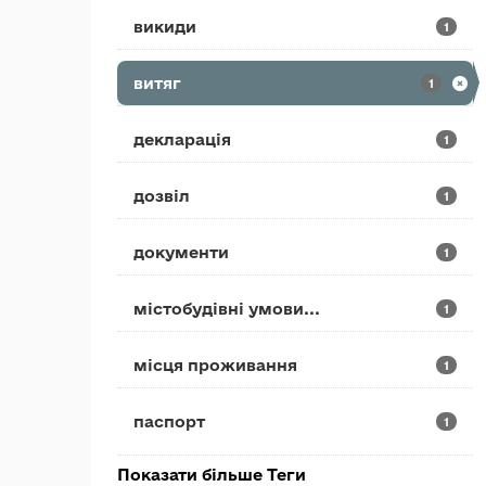
викиди
1
витяг
1
декларація
1
дозвіл
1
документи
1
містобудівні умови...
1
місця проживання
1
паспорт
1
Показати більше Теги