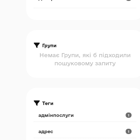
Групи
Немає Групи, які б підходили
пошуковому запиту
Теги
адмінпослуги
1
адрес
1