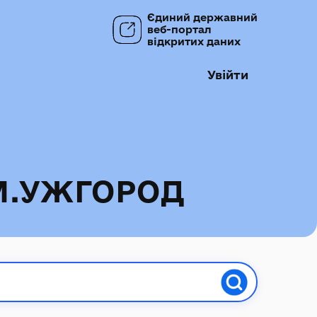
Єдиний державний
веб-портал
відкритих даних
Увійти
М.УЖГОРОД