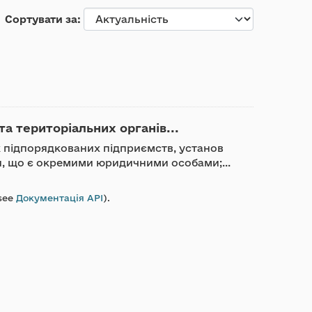
Сортувати за
та територіальних органів...
ик підпорядкованих підприємств, установ
ди, що є окремими юридичними особами;...
see
Документація API
).