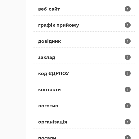
веб-сайт
1
графік прийому
1
довідник
1
заклад
1
код ЄДРПОУ
1
контакти
1
логотип
1
організація
1
посади
1