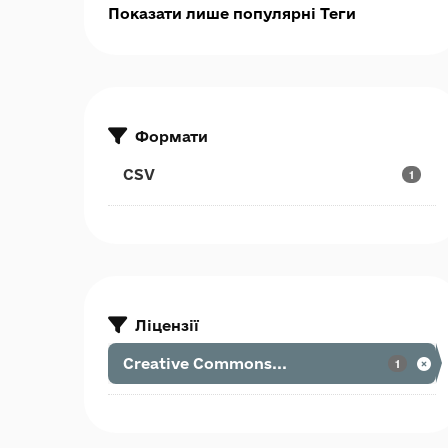
Показати лише популярні Теги
Формати
CSV
1
Ліцензії
Creative Commons...
1