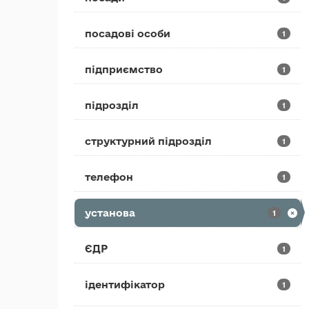
посадові особи
1
підприємство
1
підрозділ
1
структурний підрозділ
1
телефон
1
установа
1
ЄДР
1
ідентифікатор
1