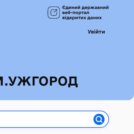
Єдиний державний
веб-портал
відкритих даних
Увійти
М.УЖГОРОД