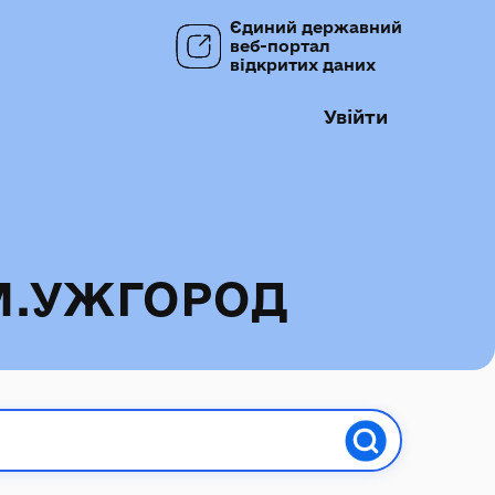
Єдиний державний
веб-портал
відкритих даних
Увійти
М.УЖГОРОД