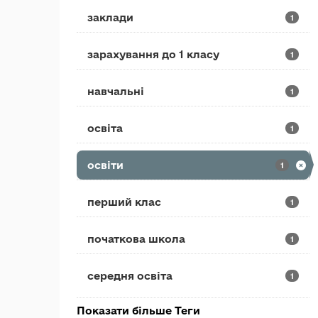
заклади
1
зарахування до 1 класу
1
навчальні
1
освіта
1
освіти
1
перший клас
1
початкова школа
1
середня освіта
1
Показати більше Теги