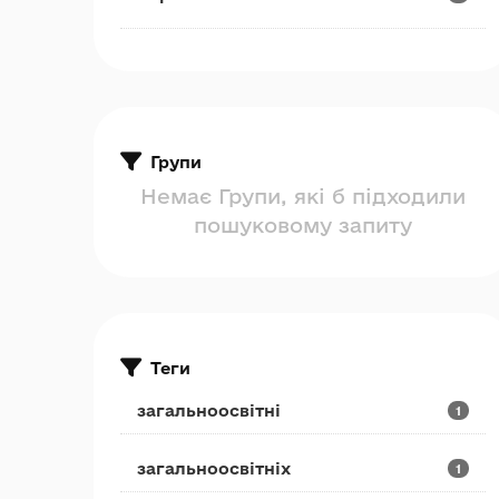
Групи
Немає Групи, які б підходили
пошуковому запиту
Теги
загальноосвітні
1
загальноосвітніх
1