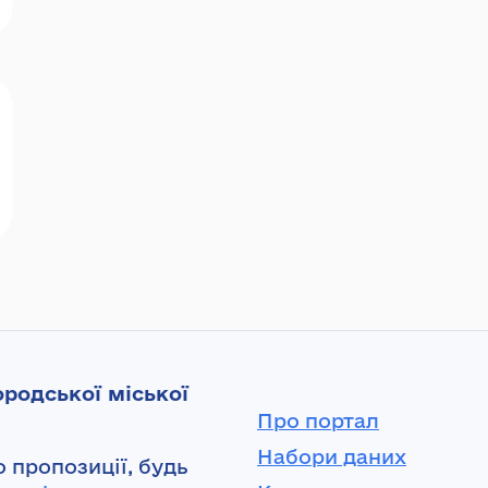
родської міської
Про портал
Набори даних
 пропозиції, будь