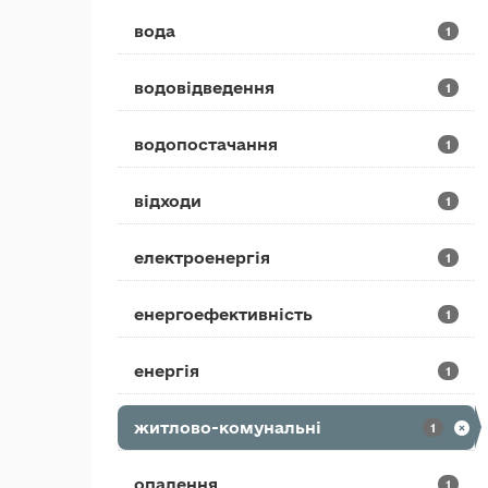
вода
1
водовідведення
1
водопостачання
1
відходи
1
електроенергія
1
енергоефективність
1
енергія
1
житлово-комунальні
1
опалення
1