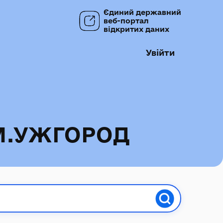
Єдиний державний
веб-портал
відкритих даних
Увійти
М.УЖГОРОД