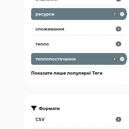
ресурси
1
споживання
1
тепло
1
теплопостачання
1
Показати лише популярні Теги
Формати
CSV
1