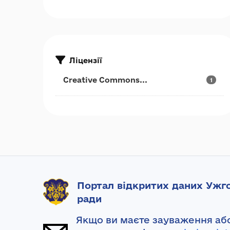
Ліцензії
Creative Commons...
1
Портал відкритих даних Ужго
ради
Якщо ви маєте зауваження або