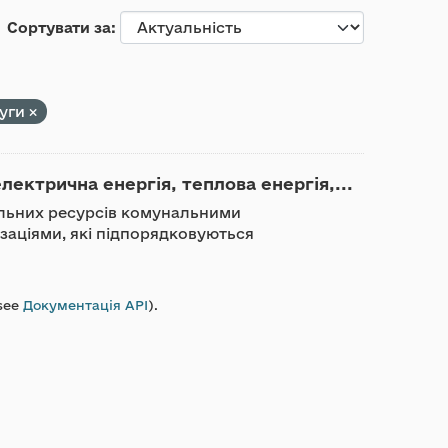
Сортувати за
луги
ектрична енергія, теплова енергія,...
льних ресурсів комунальними
заціями, які підпорядковуються
see
Документація API
).