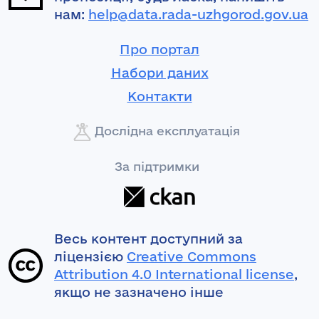
нам:
help@data.rada-uzhgorod.gov.ua
Про портал
Набори даних
Контакти
Дослідна експлуатація
За підтримки
Весь контент доступний за
ліцензією
Creative Commons
Attribution 4.0 International license
,
якщо не зазначено інше