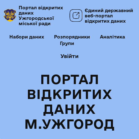
Портал відкритих
Єдиний державний
даних
веб-портал
Ужгородської
відкритих даних
міської ради
Набори даних
Розпорядники
Аналітика
Групи
Увійти
ПОРТАЛ
ВІДКРИТИХ
ДАНИХ
М.УЖГОРОД