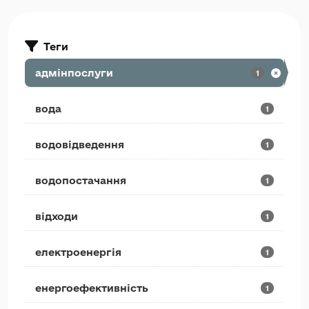
Теги
адмінпослуги
1
вода
1
водовідведення
1
водопостачання
1
відходи
1
електроенергія
1
енергоефективність
1