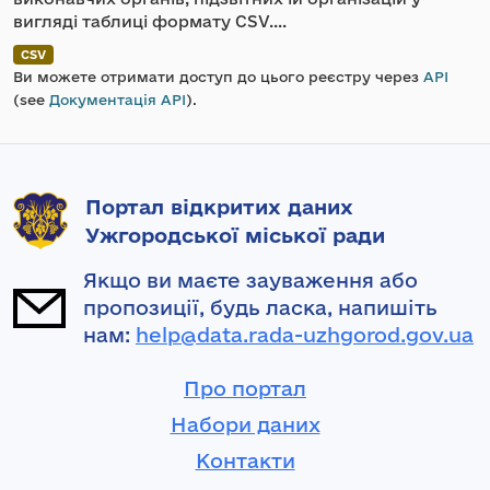
вигляді таблиці формату CSV....
CSV
Ви можете отримати доступ до цього реєстру через
API
(see
Документація API
).
Портал відкритих даних
Ужгородської міської ради
Якщо ви маєте зауваження або
пропозиції, будь ласка, напишіть
нам:
help@data.rada-uzhgorod.gov.ua
Про портал
Набори даних
Контакти