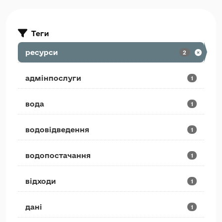
Теги
ресурси
2
адмінпослуги
1
вода
1
водовідведення
1
водопостачання
1
відходи
1
дані
1