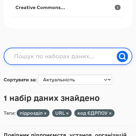
Creative Commons...
1
Сортувати за
1 набір даних знайдено
Теги:
підрозділ
URL
код ЄДРПОУ
Довідник підприємств, установ, організацій