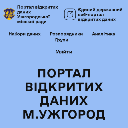
Портал відкритих
Єдиний державний
даних
веб-портал
Ужгородської
відкритих даних
міської ради
Набори даних
Розпорядники
Аналітика
Групи
Увійти
ПОРТАЛ
ВІДКРИТИХ
ДАНИХ
М.УЖГОРОД