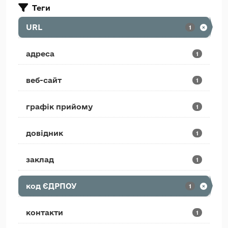
Теги
URL
1
адреса
1
веб-сайт
1
графік прийому
1
довідник
1
заклад
1
код ЄДРПОУ
1
контакти
1