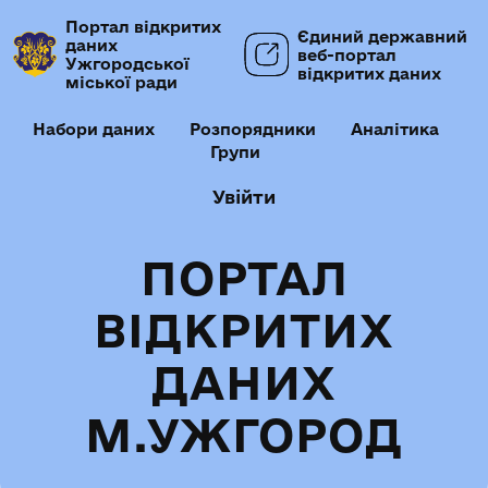
Портал відкритих
Єдиний державний
даних
веб-портал
Ужгородської
відкритих даних
міської ради
Набори даних
Розпорядники
Аналітика
Групи
Увійти
ПОРТАЛ
ВІДКРИТИХ
ДАНИХ
М.УЖГОРОД