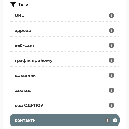
Теги
URL
1
адреса
1
веб-сайт
1
графік прийому
1
довідник
1
заклад
1
код ЄДРПОУ
1
контакти
1