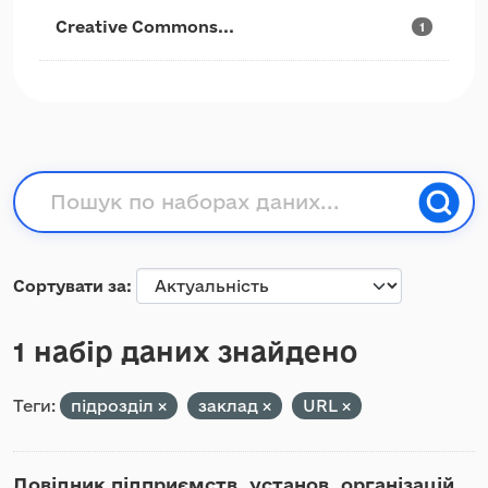
Creative Commons...
1
Сортувати за
1 набір даних знайдено
Теги:
підрозділ
заклад
URL
Довідник підприємств, установ, організацій