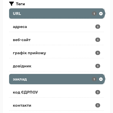
Теги
URL
1
адреса
1
веб-сайт
1
графік прийому
1
довідник
1
заклад
1
код ЄДРПОУ
1
контакти
1