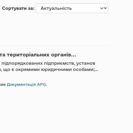
Сортувати за
та територіальних органів...
ик підпорядкованих підприємств, установ
ди, що є окремими юридичними особами;...
see
Документація API
).