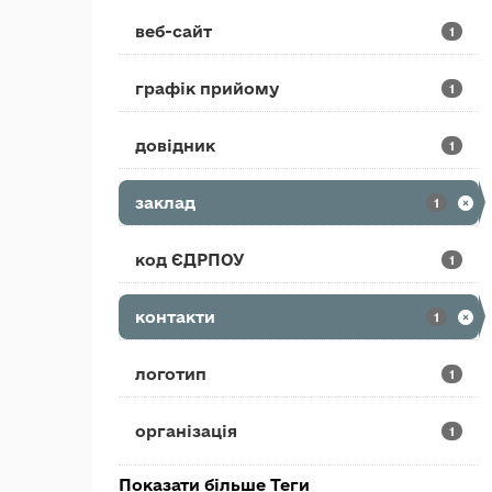
веб-сайт
1
графік прийому
1
довідник
1
заклад
1
код ЄДРПОУ
1
контакти
1
логотип
1
організація
1
Показати більше Теги