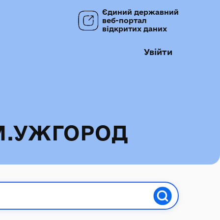
Єдиний державний
веб-портал
відкритих даних
Увійти
М.УЖГОРОД