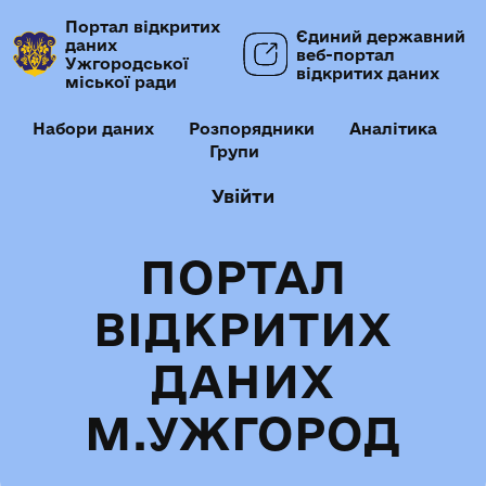
Портал відкритих
Єдиний державний
даних
веб-портал
Ужгородської
відкритих даних
міської ради
Набори даних
Розпорядники
Аналітика
Групи
Увійти
ПОРТАЛ
ВІДКРИТИХ
ДАНИХ
М.УЖГОРОД