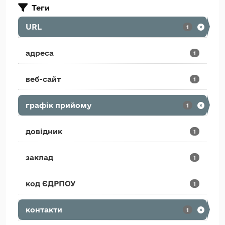
Теги
URL
1
адреса
1
веб-сайт
1
графік прийому
1
довідник
1
заклад
1
код ЄДРПОУ
1
контакти
1