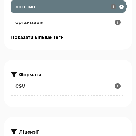
логотип
1
організація
1
Показати більше Теги
Формати
CSV
1
Ліцензії