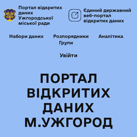
Портал відкритих
Єдиний державний
даних
веб-портал
Ужгородської
відкритих даних
міської ради
Набори даних
Розпорядники
Аналітика
Групи
Увійти
ПОРТАЛ
ВІДКРИТИХ
ДАНИХ
М.УЖГОРОД