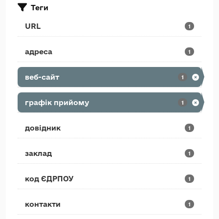
Теги
URL
1
адреса
1
веб-сайт
1
графік прийому
1
довідник
1
заклад
1
код ЄДРПОУ
1
контакти
1