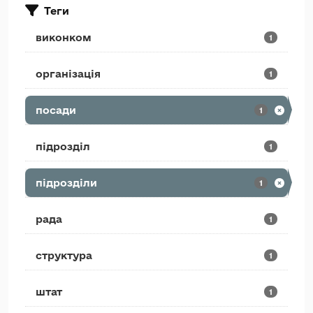
Теги
виконком
1
організація
1
посади
1
підрозділ
1
підрозділи
1
рада
1
структура
1
штат
1