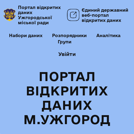
Портал відкритих
Єдиний державний
даних
веб-портал
Ужгородської
відкритих даних
міської ради
Набори даних
Розпорядники
Аналітика
Групи
Увійти
ПОРТАЛ
ВІДКРИТИХ
ДАНИХ
М.УЖГОРОД