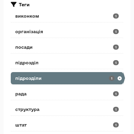
Теги
виконком
1
організація
1
посади
1
підрозділ
1
підрозділи
1
рада
1
структура
1
штат
1