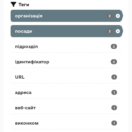
Теги
організація
2
посади
2
підрозділ
2
ідентифікатор
2
URL
1
адреса
1
веб-сайт
1
виконком
1