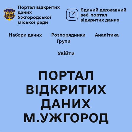
Портал відкритих
Єдиний державний
даних
веб-портал
Ужгородської
відкритих даних
міської ради
Набори даних
Розпорядники
Аналітика
Групи
Увійти
ПОРТАЛ
ВІДКРИТИХ
ДАНИХ
М.УЖГОРОД