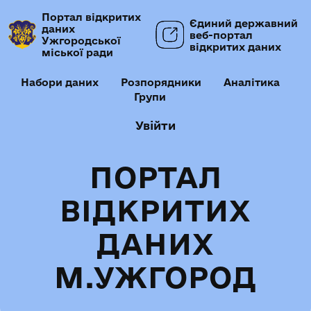
Портал відкритих
Єдиний державний
даних
веб-портал
Ужгородської
відкритих даних
міської ради
Набори даних
Розпорядники
Аналітика
Групи
Увійти
ПОРТАЛ
ВІДКРИТИХ
ДАНИХ
М.УЖГОРОД