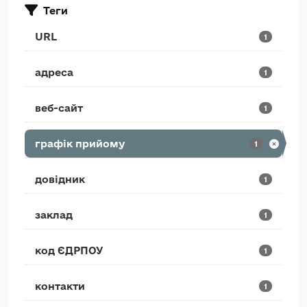
Теги
URL
1
адреса
1
веб-сайт
1
графік прийому
1
довідник
1
заклад
1
код ЄДРПОУ
1
контакти
1