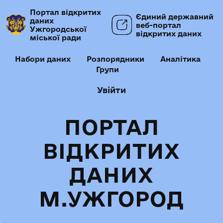
Портал відкритих
Єдиний державний
даних
веб-портал
Ужгородської
відкритих даних
міської ради
Набори даних
Розпорядники
Аналітика
Групи
Увійти
ПОРТАЛ
ВІДКРИТИХ
ДАНИХ
М.УЖГОРОД