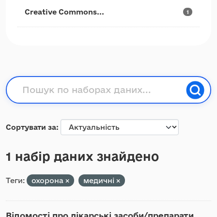
Creative Commons...
1
Сортувати за
1 набір даних знайдено
Теги:
охорона
медичні
Відомості про лікарські засоби/препарати,