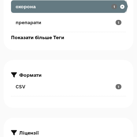
охорона
1
препарати
1
Показати більше Теги
Формати
CSV
1
Ліцензії