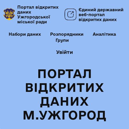
Портал відкритих
Єдиний державний
даних
веб-портал
Ужгородської
відкритих даних
міської ради
Набори даних
Розпорядники
Аналітика
Групи
Увійти
ПОРТАЛ
ВІДКРИТИХ
ДАНИХ
М.УЖГОРОД