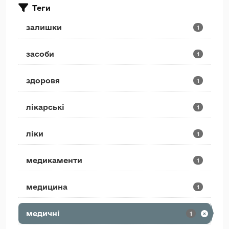
Теги
залишки
1
засоби
1
здоровя
1
лікарські
1
ліки
1
медикаменти
1
медицина
1
медичні
1