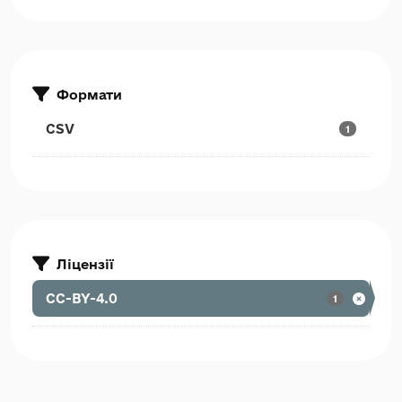
Формати
CSV
1
Ліцензії
CC-BY-4.0
1