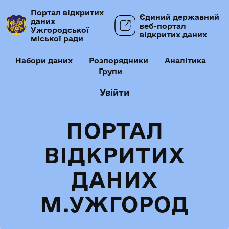
Портал відкритих
Єдиний державний
даних
веб-портал
Ужгородської
відкритих даних
міської ради
Набори даних
Розпорядники
Аналітика
Групи
Увійти
ПОРТАЛ
ВІДКРИТИХ
ДАНИХ
М.УЖГОРОД