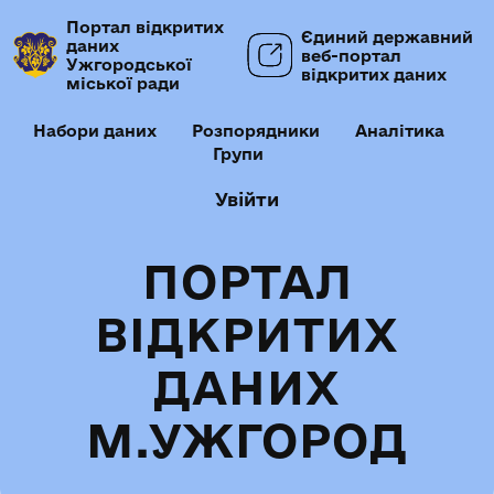
Портал відкритих
Єдиний державний
даних
веб-портал
Ужгородської
відкритих даних
міської ради
Набори даних
Розпорядники
Аналітика
Групи
Увійти
ПОРТАЛ
ВІДКРИТИХ
ДАНИХ
М.УЖГОРОД