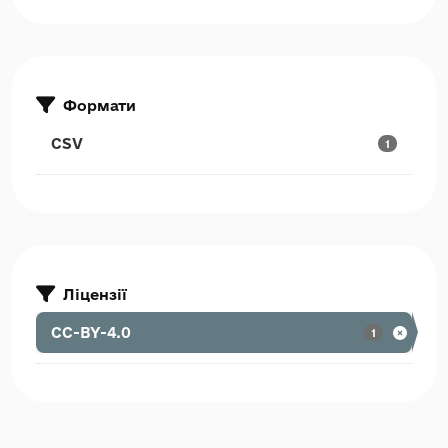
Формати
CSV
1
Ліцензії
CC-BY-4.0
1