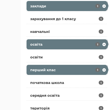
заклади
1
зарахування до 1 класу
1
навчальні
1
освіта
1
освіти
1
перший клас
1
початкова школа
1
середня освіта
1
територія
1