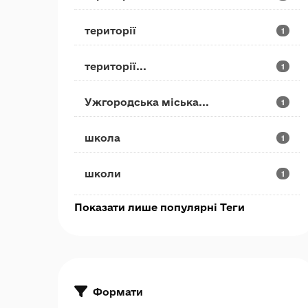
території
1
території...
1
Ужгородська міська...
1
школа
1
школи
1
Показати лише популярні Теги
Формати