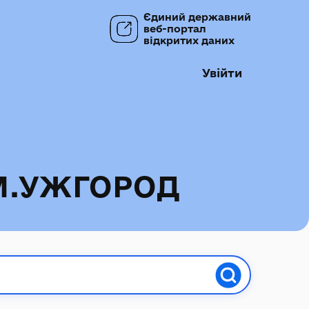
Єдиний державний
веб-портал
відкритих даних
Увійти
М.УЖГОРОД