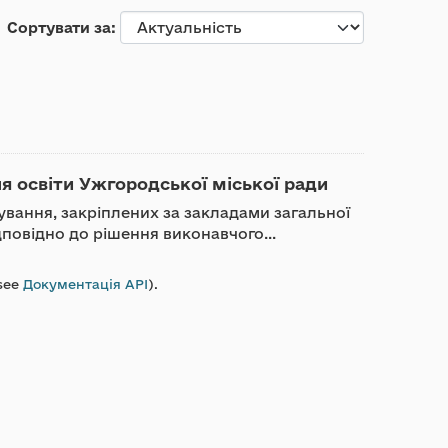
Сортувати за
ня освіти Ужгородської міської ради
ування, закріплених за закладами загальної
дповідно до рішення виконавчого...
see
Документація API
).