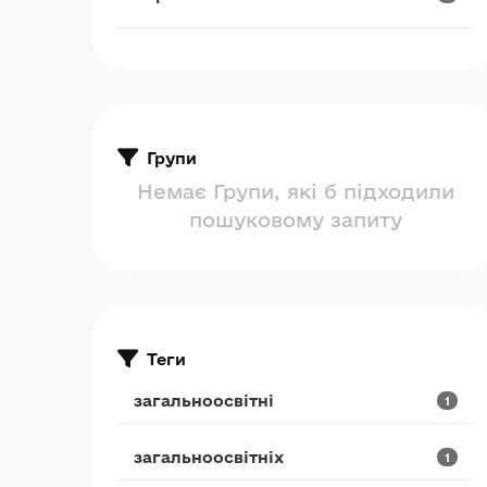
Групи
Немає Групи, які б підходили
пошуковому запиту
Теги
загальноосвітні
1
загальноосвітніх
1