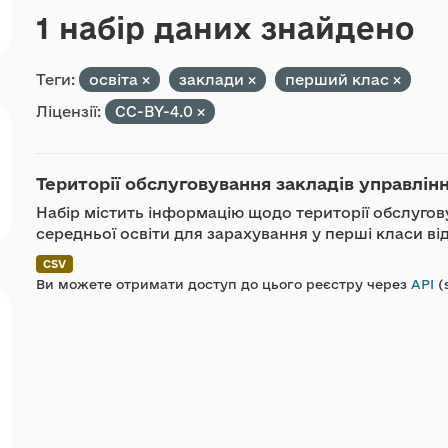
1 набір даних знайдено
Теги:
освіта
заклади
перший клас
Ліцензії:
CC-BY-4.0
Території обслуговування закладів управлін
Набір містить інформацію щодо території обслугов
середньої освіти для зарахування у перші класи ві
CSV
Ви можете отримати доступ до цього реєстру через
API
(