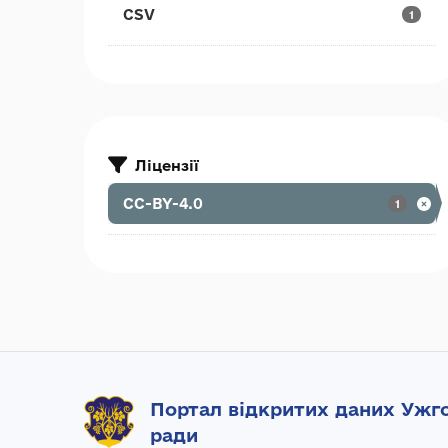
CSV
1
Ліцензії
CC-BY-4.0
1
Портал відкритих даних Ужго
ради