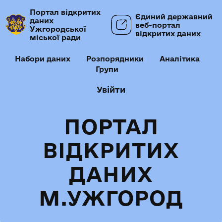
Портал відкритих
Єдиний державний
даних
веб-портал
Ужгородської
відкритих даних
міської ради
Набори даних
Розпорядники
Аналітика
Групи
Увійти
ПОРТАЛ
ВІДКРИТИХ
ДАНИХ
М.УЖГОРОД