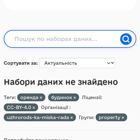
Сортувати за
Набори даних не знайдено
Теги:
оренда
будинок
Ліцензії:
CC-BY-4.0
Організації :
uzhrorods-ka-miska-rada
Групи:
property