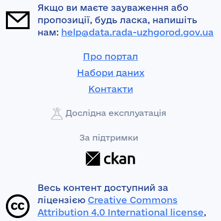
Якщо ви маєте зауваження або
пропозиції, будь ласка, напишіть
нам:
help@data.rada-uzhgorod.gov.ua
Про портал
Набори даних
Контакти
Дослідна експлуатація
За підтримки
Весь контент доступний за
ліцензією
Creative Commons
Attribution 4.0 International license
,