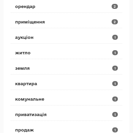
орендар
2
приміщення
2
аукціон
1
житло
1
земля
1
квартира
1
комунальне
1
приватизація
1
продаж
1