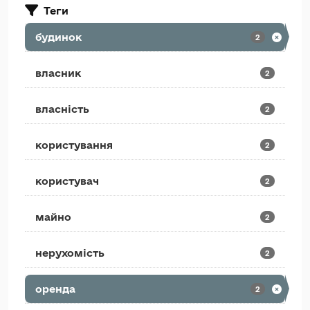
Теги
будинок
2
власник
2
власність
2
користування
2
користувач
2
майно
2
нерухомість
2
оренда
2