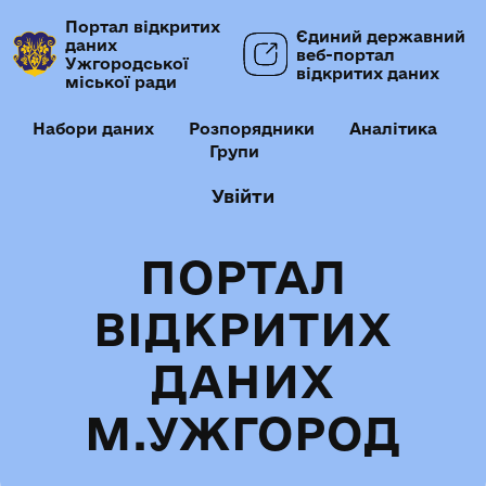
Портал відкритих
Єдиний державний
даних
веб-портал
Ужгородської
відкритих даних
міської ради
Набори даних
Розпорядники
Аналітика
Групи
Увійти
ПОРТАЛ
ВІДКРИТИХ
ДАНИХ
М.УЖГОРОД