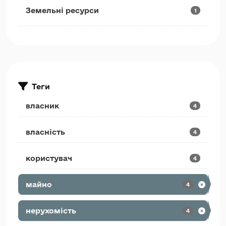
Земельні ресурси
1
Теги
власник
4
власність
4
користувач
4
майно
4
нерухомість
4