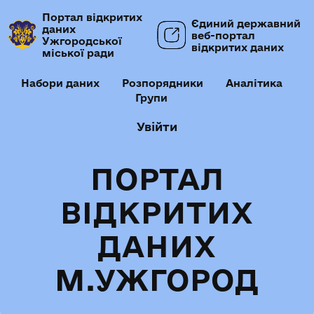
Портал відкритих
Єдиний державний
даних
веб-портал
Ужгородської
відкритих даних
міської ради
Набори даних
Розпорядники
Аналітика
Групи
Увійти
ПОРТАЛ
ВІДКРИТИХ
ДАНИХ
М.УЖГОРОД