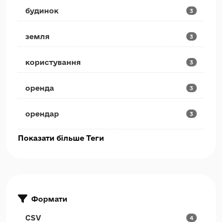
будинок
3
земля
3
користування
3
оренда
3
орендар
3
Показати більше Теги
Формати
CSV
4