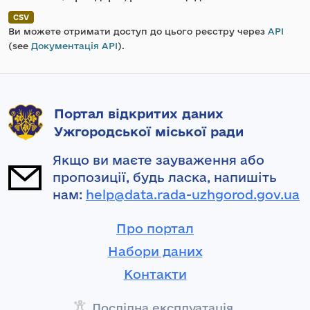
CSV
Ви можете отримати доступ до цього реєстру через
API
(see
Документація API
).
Портал відкритих даних
Ужгородської міської ради
Якщо ви маєте зауваження або
пропозиції, будь ласка, напишіть
нам:
help@data.rada-uzhgorod.gov.ua
Про портал
Набори даних
Контакти
Дослідна експлуатація