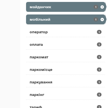
майданчик
1
мобільний
1
оператор
1
оплата
1
паркомат
1
паркомісце
1
паркування
1
паркінг
1
тариф
1