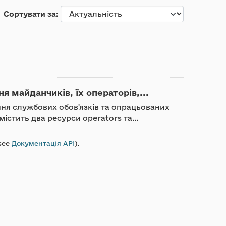
Сортувати за
я майданчиків, їх операторів,...
ння службових обов'язків та опрацьованих
істить два ресурси operators та...
see
Документація API
).