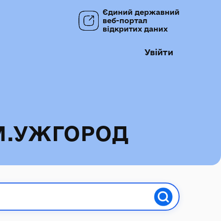
Єдиний державний
веб-портал
відкритих даних
Увійти
М.УЖГОРОД