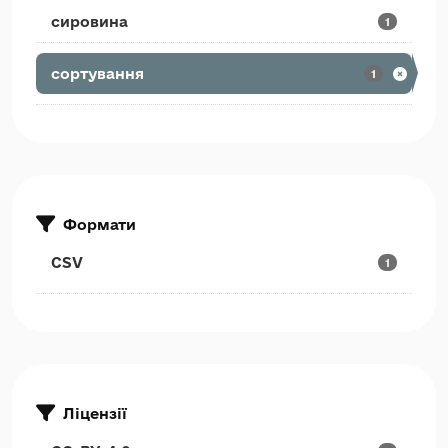
сировина
1
сортування
1
Формати
CSV
1
Ліцензії