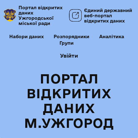
Портал відкритих
Єдиний державний
даних
веб-портал
Ужгородської
відкритих даних
міської ради
Набори даних
Розпорядники
Аналітика
Групи
Увійти
ПОРТАЛ
ВІДКРИТИХ
ДАНИХ
М.УЖГОРОД