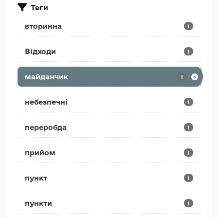
Теги
вторинна
1
Відходи
1
майданчик
1
небезпечні
1
переробда
1
прийом
1
пункт
1
пункти
1