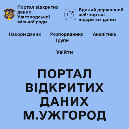
Портал відкритих
Єдиний державний
даних
веб-портал
Ужгородської
відкритих даних
міської ради
Набори даних
Розпорядники
Аналітика
Групи
Увійти
ПОРТАЛ
ВІДКРИТИХ
ДАНИХ
М.УЖГОРОД