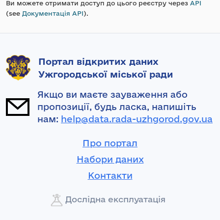
Ви можете отримати доступ до цього реєстру через
API
(see
Документація API
).
Портал відкритих даних
Ужгородської міської ради
Якщо ви маєте зауваження або
пропозиції, будь ласка, напишіть
нам:
help@data.rada-uzhgorod.gov.ua
Про портал
Набори даних
Контакти
Дослідна експлуатація