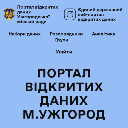
Портал відкритих
Єдиний державний
даних
веб-портал
Ужгородської
відкритих даних
міської ради
Набори даних
Розпорядники
Аналітика
Групи
Увійти
ПОРТАЛ
ВІДКРИТИХ
ДАНИХ
М.УЖГОРОД