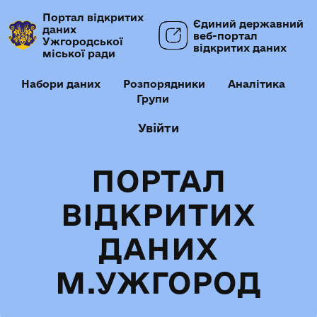
Портал відкритих
Єдиний державний
даних
веб-портал
Ужгородської
відкритих даних
міської ради
Набори даних
Розпорядники
Аналітика
Групи
Увійти
ПОРТАЛ
ВІДКРИТИХ
ДАНИХ
М.УЖГОРОД