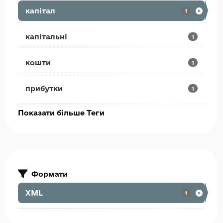
капітал
1
капітальні
1
кошти
1
прибутки
1
Показати більше Теги
Формати
XML
1