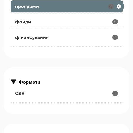
програми
1
фонди
1
фінансування
1
Формати
CSV
1