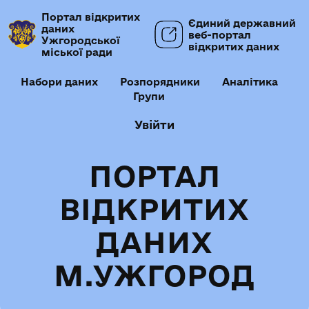
Портал відкритих
Єдиний державний
даних
веб-портал
Ужгородської
відкритих даних
міської ради
Набори даних
Розпорядники
Аналітика
Групи
Увійти
ПОРТАЛ
ВІДКРИТИХ
ДАНИХ
М.УЖГОРОД