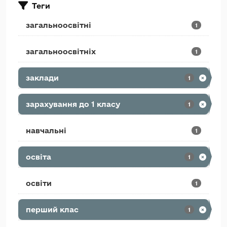
Теги
загальноосвітні
1
загальноосвітніх
1
заклади
1
зарахування до 1 класу
1
навчальні
1
освіта
1
освіти
1
перший клас
1