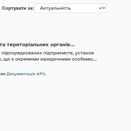
Сортувати за
та територіальних органів...
ик підпорядкованих підприємств, установ
ди, що є окремими юридичними особами;...
see
Документація API
).