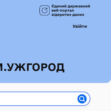
Єдиний державний
веб-портал
відкритих даних
Увійти
М.УЖГОРОД