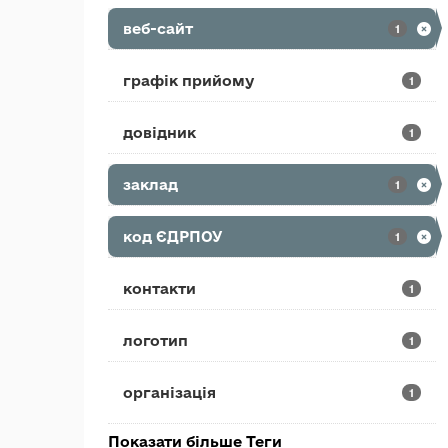
веб-сайт
1
графік прийому
1
довідник
1
заклад
1
код ЄДРПОУ
1
контакти
1
логотип
1
організація
1
Показати більше Теги