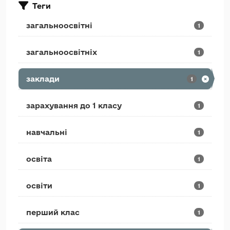
Теги
загальноосвітні
1
загальноосвітніх
1
заклади
1
зарахування до 1 класу
1
навчальні
1
освіта
1
освіти
1
перший клас
1