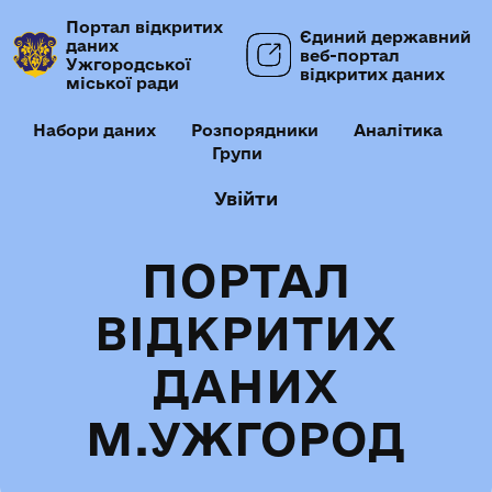
Портал відкритих
Єдиний державний
даних
веб-портал
Ужгородської
відкритих даних
міської ради
Набори даних
Розпорядники
Аналітика
Групи
Увійти
ПОРТАЛ
ВІДКРИТИХ
ДАНИХ
М.УЖГОРОД