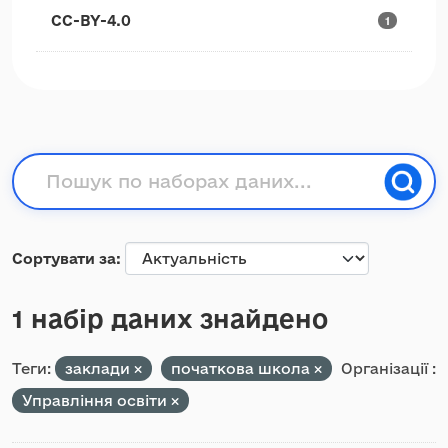
CC-BY-4.0
1
Сортувати за
1 набір даних знайдено
Теги:
заклади
початкова школа
Організації :
Управління освіти