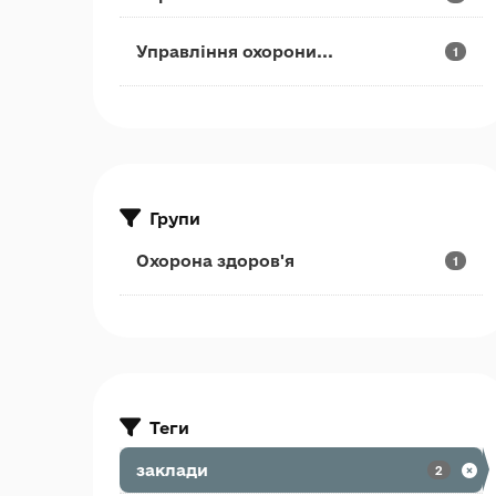
Управління охорони...
1
Групи
Охорона здоров'я
1
Теги
заклади
2