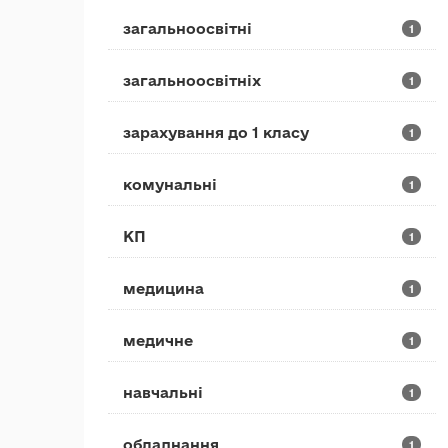
загальноосвітні
1
загальноосвітніх
1
зарахування до 1 класу
1
комунальні
1
КП
1
медицина
1
медичне
1
навчальні
1
обладнання
1