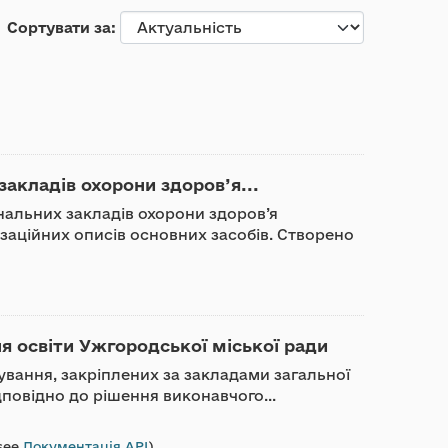
Сортувати за
акладів охорони здоров’я...
нальних закладів охорони здоров’я
изаційних описів основних засобів. Створено
ня освіти Ужгородської міської ради
ування, закріплених за закладами загальної
дповідно до рішення виконавчого...
see
Документація API
).