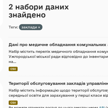
2 набори даних
знайдено
Теги:
заклади
Дані про медичне обладнання комунальних з
Набір містить перелік медичного обладнання кому
Ужгородської міської ради відповідно до інвентар
на...
CSV
Території обслуговування закладів управлін
Набір містить інформацію щодо території обслугов
середньої освіти для зарахування у перші класи ві
CSV
Ви можете отримати доступ до цього реєстру через
API
(