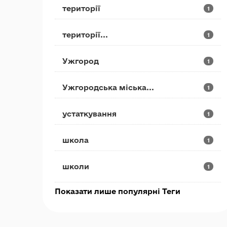
території
1
території...
1
Ужгород
1
Ужгородська міська...
1
устаткування
1
школа
1
школи
1
Показати лише популярні Теги