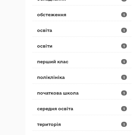
обстеження
1
освіта
1
освіти
1
перший клас
1
поліклініка
1
початкова школа
1
середня освіта
1
територія
1