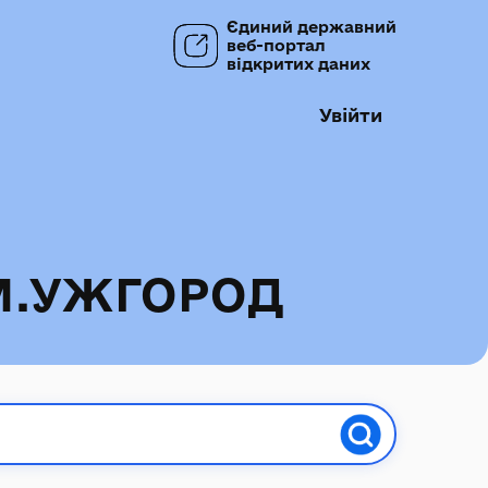
Єдиний державний
веб-портал
відкритих даних
Увійти
М.УЖГОРОД