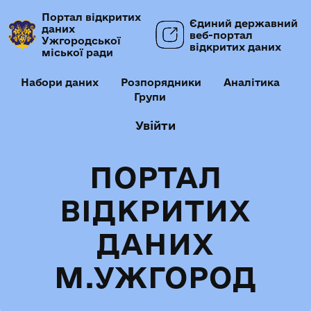
Портал відкритих
Єдиний державний
даних
веб-портал
Ужгородської
відкритих даних
міської ради
Набори даних
Розпорядники
Аналітика
Групи
Увійти
ПОРТАЛ
ВІДКРИТИХ
ДАНИХ
М.УЖГОРОД