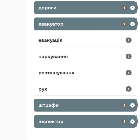
дороги
1
евакуатор
1
евакуація
1
паркування
1
розташування
1
рух
1
штрафи
1
інспектор
1