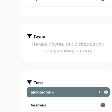
Групи
Немає Групи, які б підходили
пошуковому запиту
Теги
автомобіль
1
безпека
1