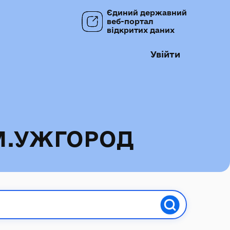
Єдиний державний
веб-портал
відкритих даних
Увійти
М.УЖГОРОД