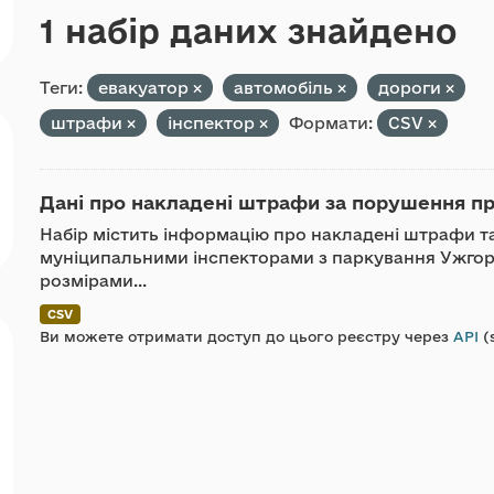
1 набір даних знайдено
Теги:
евакуатор
автомобіль
дороги
штрафи
інспектор
Формати:
CSV
Дані про накладені штрафи за порушення пр
Набір містить інформацію про накладені штрафи та 
муніципальними інспекторами з паркування Ужгоро
розмірами...
CSV
Ви можете отримати доступ до цього реєстру через
API
(