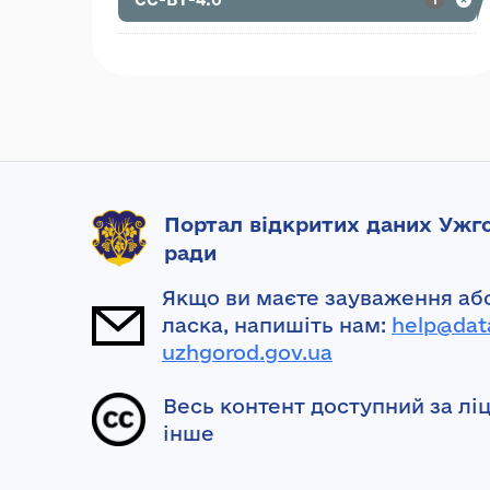
Портал відкритих даних Ужго
ради
Якщо ви маєте зауваження або
ласка, напишіть нам:
help@dat
uzhgorod.gov.ua
Весь контент доступний за лі
інше