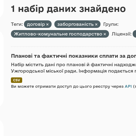
1 набір даних знайдено
Теги:
договір
заборгованість
Групи:
Житлово-комунальне господарство
Ліцензії:
Планові та фактичні показники сплати за до
Набір містить дані про планові й фактичні надход
Ужгородської міської ради. Інформація подається п
CSV
Ви можете отримати доступ до цього реєстру через
API
(