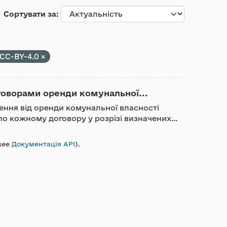
Сортувати за
CC-BY-4.0
говорами оренди комунальної...
ження від оренди комунальної власності
о кожному договору у розрізі визначених...
see
Документація API
).