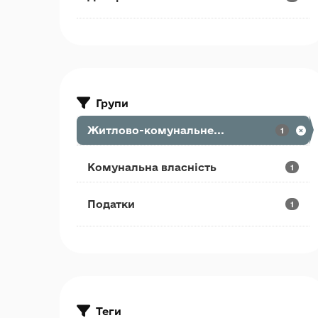
Групи
Житлово-комунальне...
1
Комунальна власність
1
Податки
1
Теги