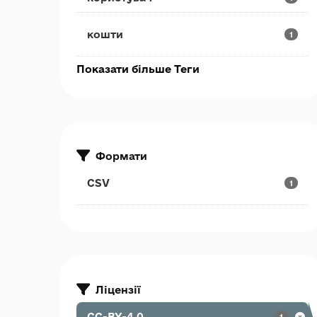
кошти
1
Показати більше Теги
Формати
CSV
1
Ліцензії
CC-BY-4.0
1