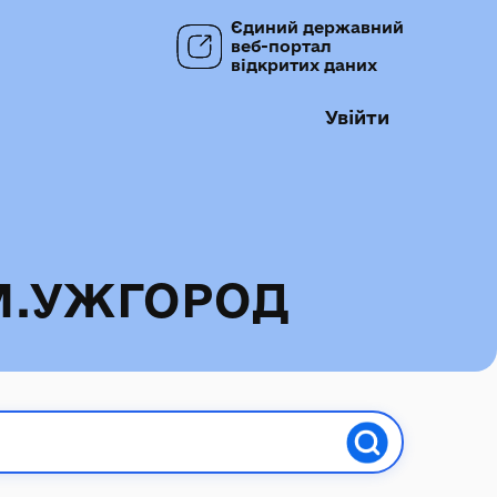
Єдиний державний
веб-портал
відкритих даних
Увійти
М.УЖГОРОД