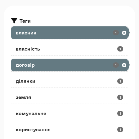
Теги
власник
1
власність
1
договір
1
ділянки
1
земля
1
комунальне
1
користування
1