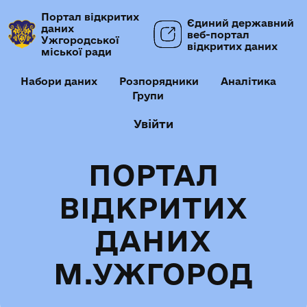
Портал відкритих
Єдиний державний
даних
веб-портал
Ужгородської
відкритих даних
міської ради
Набори даних
Розпорядники
Аналітика
Групи
Увійти
ПОРТАЛ
ВІДКРИТИХ
ДАНИХ
М.УЖГОРОД