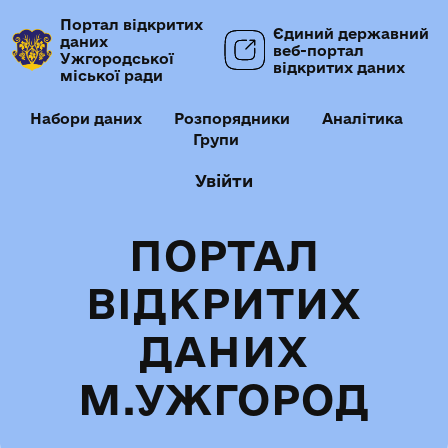
Портал відкритих
Єдиний державний
даних
веб-портал
Ужгородської
відкритих даних
міської ради
Набори даних
Розпорядники
Аналітика
Групи
Увійти
ПОРТАЛ
ВІДКРИТИХ
ДАНИХ
М.УЖГОРОД