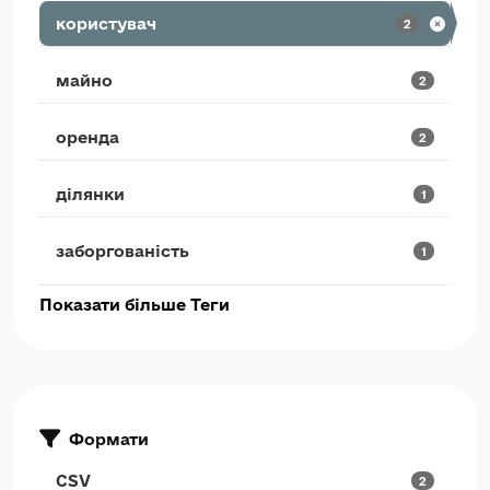
користувач
2
майно
2
оренда
2
ділянки
1
заборгованість
1
Показати більше Теги
Формати
CSV
2