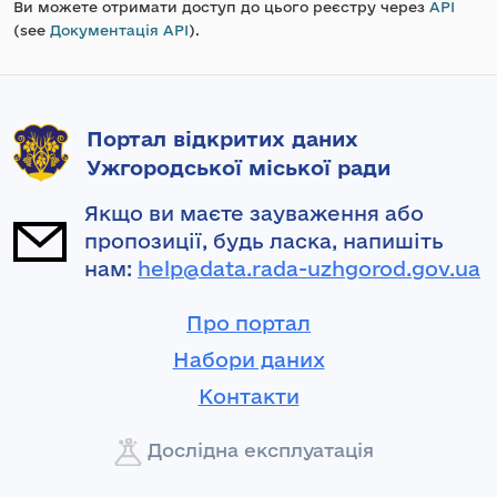
Ви можете отримати доступ до цього реєстру через
API
(see
Документація API
).
Портал відкритих даних
Ужгородської міської ради
Якщо ви маєте зауваження або
пропозиції, будь ласка, напишіть
нам:
help@data.rada-uzhgorod.gov.ua
Про портал
Набори даних
Контакти
Дослідна експлуатація