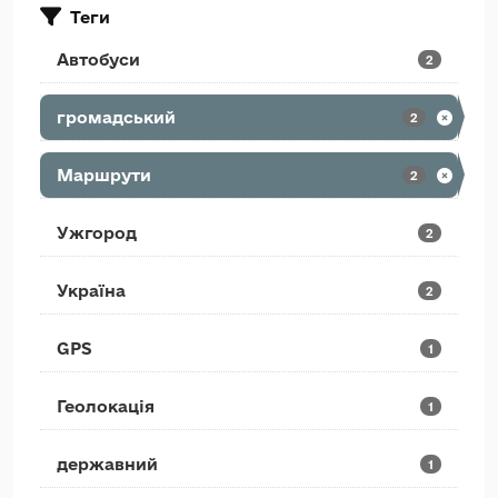
Теги
Автобуси
2
громадський
2
Маршрути
2
Ужгород
2
Україна
2
GPS
1
Геолокація
1
державний
1