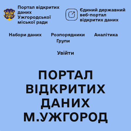
Портал відкритих
Єдиний державний
даних
веб-портал
Ужгородської
відкритих даних
міської ради
Набори даних
Розпорядники
Аналітика
Групи
Увійти
ПОРТАЛ
ВІДКРИТИХ
ДАНИХ
М.УЖГОРОД