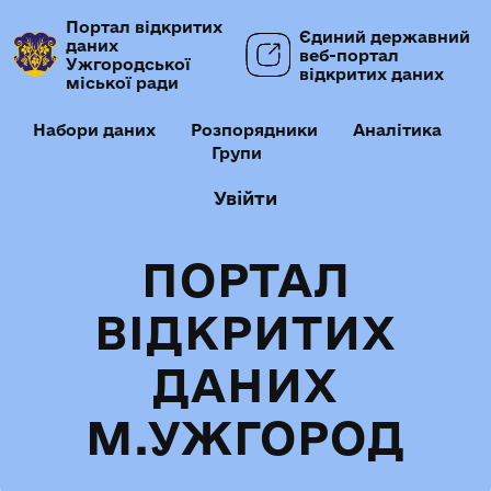
Портал відкритих
Єдиний державний
даних
веб-портал
Ужгородської
відкритих даних
міської ради
Набори даних
Розпорядники
Аналітика
Групи
Увійти
ПОРТАЛ
ВІДКРИТИХ
ДАНИХ
М.УЖГОРОД