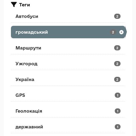
Теги
Автобуси
2
громадський
2
Маршрути
2
Ужгород
2
Україна
2
GPS
1
Геолокація
1
державний
1