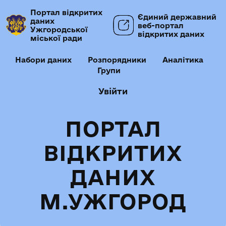
Портал відкритих
Єдиний державний
даних
веб-портал
Ужгородської
відкритих даних
міської ради
Набори даних
Розпорядники
Аналітика
Групи
Увійти
ПОРТАЛ
ВІДКРИТИХ
ДАНИХ
М.УЖГОРОД