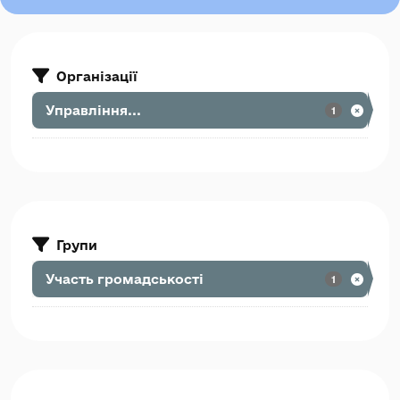
Організації
Управління...
1
Групи
Участь громадськості
1