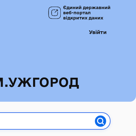
Єдиний державний
веб-портал
відкритих даних
Увійти
М.УЖГОРОД