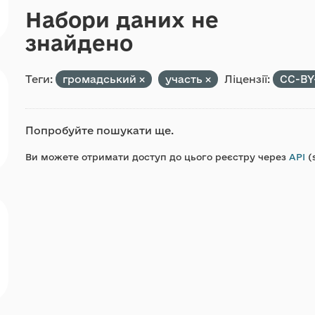
Набори даних не
знайдено
Теги:
громадський
участь
Ліцензії:
CC-BY
Попробуйте пошукати ще.
Ви можете отримати доступ до цього реєстру через
API
(