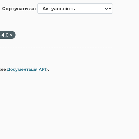
Сортувати за
-4.0
see
Документація API
).