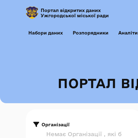
Портал відкритих даних
Ужгородської міської ради
Набори даних
Розпорядники
Аналіти
ПОРТАЛ В
Організації
Немає Організації , які б