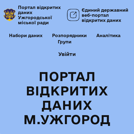
Портал відкритих
Єдиний державний
даних
веб-портал
Ужгородської
відкритих даних
міської ради
Набори даних
Розпорядники
Аналітика
Групи
Увійти
ПОРТАЛ
ВІДКРИТИХ
ДАНИХ
М.УЖГОРОД