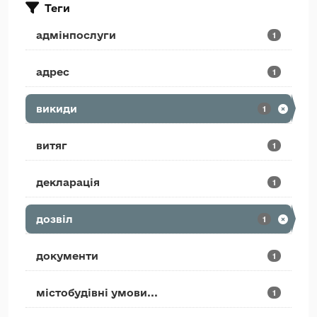
Теги
адмінпослуги
1
адрес
1
викиди
1
витяг
1
декларація
1
дозвіл
1
документи
1
містобудівні умови...
1