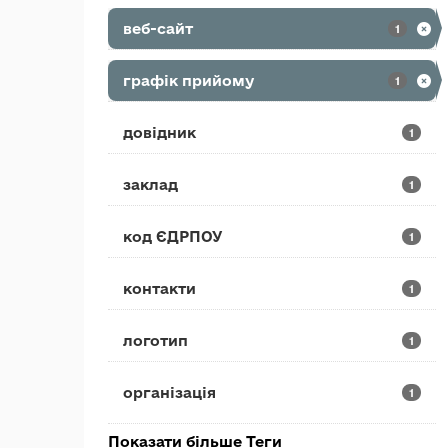
веб-сайт
1
графік прийому
1
довідник
1
заклад
1
код ЄДРПОУ
1
контакти
1
логотип
1
організація
1
Показати більше Теги