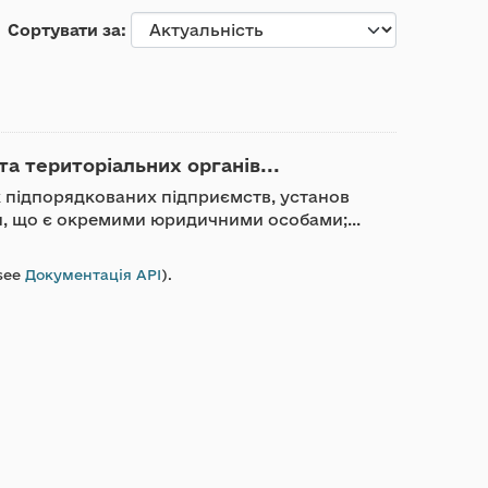
Сортувати за
та територіальних органів...
ик підпорядкованих підприємств, установ
ди, що є окремими юридичними особами;...
see
Документація API
).