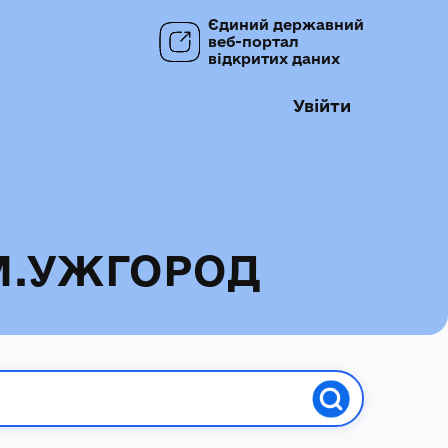
Єдиний державний
веб-портал
відкритих даних
Увійти
М.УЖГОРОД