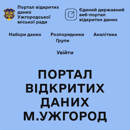
Портал відкритих
Єдиний державний
даних
веб-портал
Ужгородської
відкритих даних
міської ради
Набори даних
Розпорядники
Аналітика
Групи
Увійти
ПОРТАЛ
ВІДКРИТИХ
ДАНИХ
М.УЖГОРОД