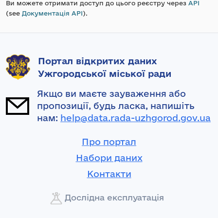
Ви можете отримати доступ до цього реєстру через
API
(see
Документація API
).
Портал відкритих даних
Ужгородської міської ради
Якщо ви маєте зауваження або
пропозиції, будь ласка, напишіть
нам:
help@data.rada-uzhgorod.gov.ua
Про портал
Набори даних
Контакти
Дослідна експлуатація