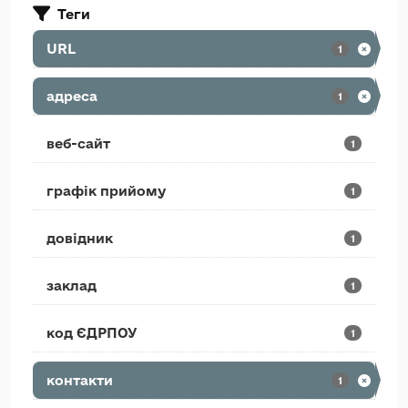
Теги
URL
1
адреса
1
веб-сайт
1
графік прийому
1
довідник
1
заклад
1
код ЄДРПОУ
1
контакти
1