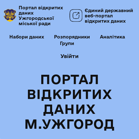
Портал відкритих
Єдиний державний
даних
веб-портал
Ужгородської
відкритих даних
міської ради
Набори даних
Розпорядники
Аналітика
Групи
Увійти
ПОРТАЛ
ВІДКРИТИХ
ДАНИХ
М.УЖГОРОД