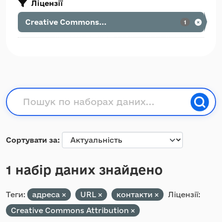
Ліцензії
Creative Commons...
1
Сортувати за
1 набір даних знайдено
Теги:
адреса
URL
контакти
Ліцензії:
Creative Commons Attribution