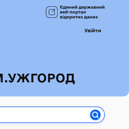
Єдиний державний
веб-портал
відкритих даних
Увійти
М.УЖГОРОД