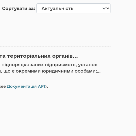
Сортувати за
та територіальних органів...
ик підпорядкованих підприємств, установ
ди, що є окремими юридичними особами;...
see
Документація API
).