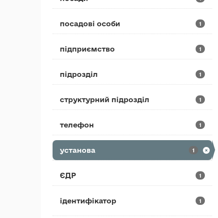
посадові особи
1
підприємство
1
підрозділ
1
структурний підрозділ
1
телефон
1
установа
1
ЄДР
1
ідентифікатор
1