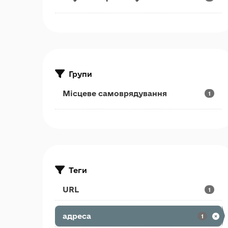
Групи
Місцеве самоврядування
1
Теги
URL
1
адреса
1