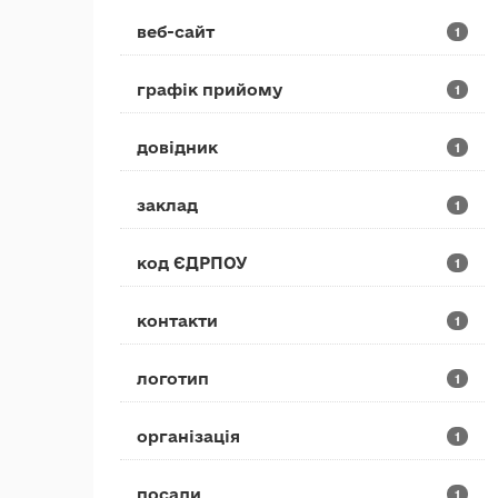
веб-сайт
1
графік прийому
1
довідник
1
заклад
1
код ЄДРПОУ
1
контакти
1
логотип
1
організація
1
посади
1