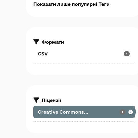
Показати лише популярні Теги
Формати
CSV
1
Ліцензії
Creative Commons...
1